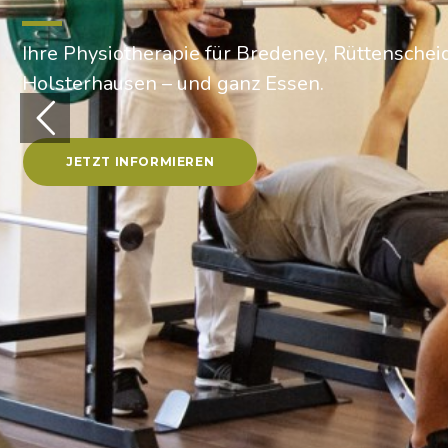
Ihre Physiotherapie für Bredeney, Rüttenschei
Holsterhausen – und ganz Essen.
JETZT INFORMIEREN