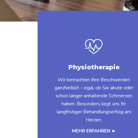
Physiotherapie
Wir betrachten Ihre Beschwerden
ganzheitlich – egal, ob Sie akute oder
schon länger anhaltende Schmerzen
haben. Besonders liegt uns Ihr
langfristiger Behandlungserfolg am
Herzen.
MEHR ERFAHREN ►