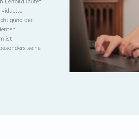
in Leitbild lautet:
ividuelle
ichtigung der
ienten.
m ist
 besonders seine